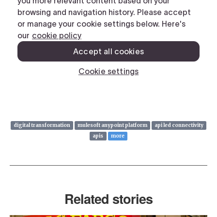
digital transformation
mulesoft anypoint platform
api led connectivity
apis
more
Related stories