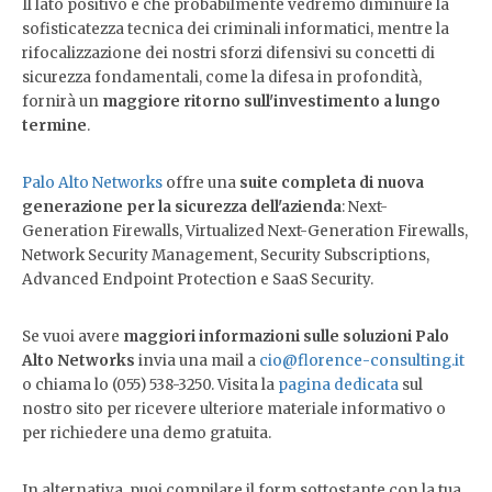
Il lato positivo è che probabilmente vedremo diminuire la
sofisticatezza tecnica dei criminali informatici, mentre la
rifocalizzazione dei nostri sforzi difensivi su concetti di
sicurezza fondamentali, come la difesa in profondità,
fornirà un
maggiore ritorno sull'investimento a lungo
termine
.
Palo Alto Networks
offre una
suite completa di nuova
generazione per la sicurezza dell'azienda
: Next-
Generation Firewalls, Virtualized Next-Generation Firewalls,
Network Security Management, Security Subscriptions,
Advanced Endpoint Protection e SaaS Security.
Se vuoi avere
maggiori informazioni sulle soluzioni Palo
Alto Networks
invia una mail a
cio@florence-consulting.it
o chiama lo (055) 538-3250. Visita la
pagina dedicata
sul
nostro sito per ricevere ulteriore materiale informativo o
per richiedere una demo gratuita.
In alternativa, puoi compilare il form sottostante con la tua